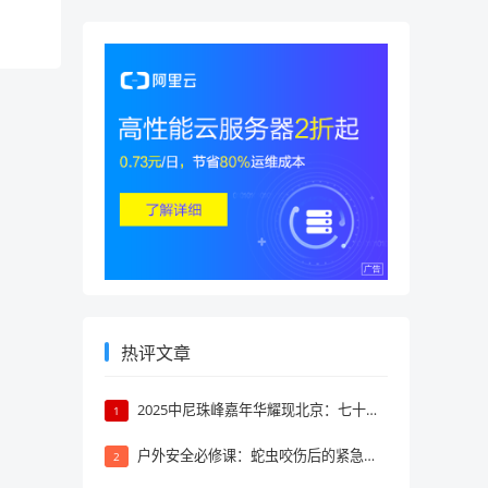
其中的
（一）
要注意
热评文章
2025中尼珠峰嘉年华耀现北京：七十年携手，共探巅峰文旅新境
1
户外安全必修课：蛇虫咬伤后的紧急自救与应对策略
2