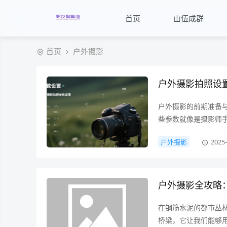
首页
山伍成群
首页
户外摄影
户外摄影拍照设
户外摄影的前期准备
些参数就像是摄影师
圈、快门速度和感光
户外摄影
2025-
景深效果。大光圈可
光线进入相机的时间
的丝滑感。感光度则
户外摄影全攻略
在钢筋水泥的都市丛
桥梁，它让我们能够