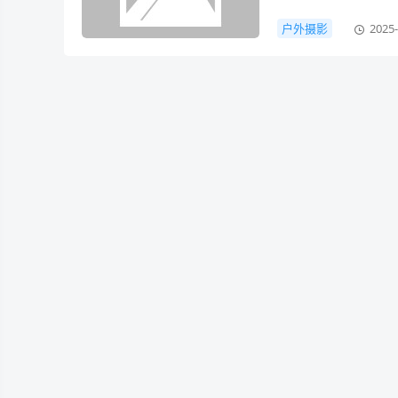
快门，都是对自然之
户外摄影
2025-
奥秘。 一、场景选择
山川湖泊山川湖泊是
以下几点： 1.