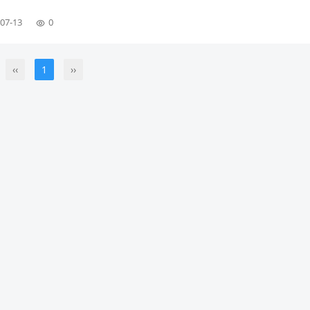
美的一次深情告白。下面，就让我们一同走进户外摄影的精彩世界，探索
07-13
0
 户外摄影的场景丰富多样，每一种场景都有其独特的魅力和拍摄要点。 
户外摄影中最具视觉冲击力的场景之一。选择山川湖泊作为拍摄场景时，
‹‹
1
››