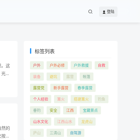
登陆
标签列表
识。这
户外
户外必修
户外救援
自救
，光
装备
避坑
露营
帐篷
画面的
露营党
新手露营
春季露营
决定了
如流水
个人经验
篝火
搭建篝火
钓鱼
垂钓
安全
江西
宝藏景点
山水文化
江西山水
龙虎山
自然的
庐山
三清山
自驾游
次按下