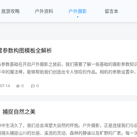
旅游攻略
户外资料
户外摄影
留言本
置参数构图模板全解析
与参数基础在开启户外摄影之旅前，我们需要了解一些基础的摄影参数知
手中的魔法棒，能够帮助我们创造出令人惊叹的作品。相机的参数设置中
度是最为关键的三个要素。光圈控制着镜头进光量的大小，同时也影响着
07-14
0
0
以使背景虚化，突出主体；小光圈则能让整个画面都保持清晰。快门速度
，快速快门可以定格瞬间的动作，慢速快门则能捕捉到动态的模糊效果，
是相机对光线的敏感程度，高感光度可以在光线较
：捕捉自然之美
林中生活久了，我们总会渴望大自然的怀抱。户外摄影，正是连接我们与
用镜头捕捉山川的壮丽、溪流的灵动、森林的静谧以及旷野的广袤。每一