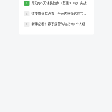
尼泊尔5天轻装徒步（基重3.5kg）实战装备攻略｜亲历者避坑指南
3
徒步露营党必看！千元内帐篷选购宝典与热门款测评
4
新手必看！春季露营防坑指南+个人经验全总结
5