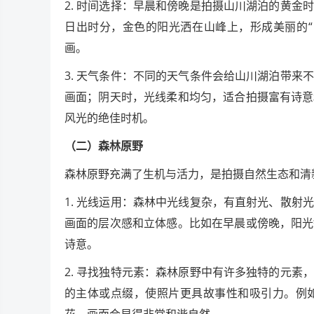
2. 时间选择：早晨和傍晚是拍摄山川湖泊的黄
日出时分，金色的阳光洒在山峰上，形成美丽的“
画。
3. 天气条件：不同的天气条件会给山川湖泊带
画面；阴天时，光线柔和均匀，适合拍摄富有诗意
风光的绝佳时机。
（二）森林原野
森林原野充满了生机与活力，是拍摄自然生态和清
1. 光线运用：森林中光线复杂，有直射光、散
画面的层次感和立体感。比如在早晨或傍晚，阳光
诗意。
2. 寻找独特元素：森林原野中有许多独特的元
的主体或点缀，使照片更具故事性和吸引力。例
花，画面会显得非常和谐自然。