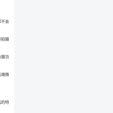
都不会
解拍摄
拍摄功
高端微
机的特