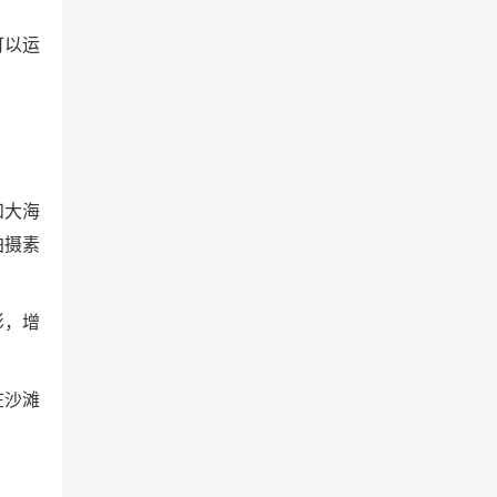
可以运
和大海
拍摄素
影，增
在沙滩