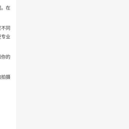
间。在
足不同
更专业
到你的
的拍摄