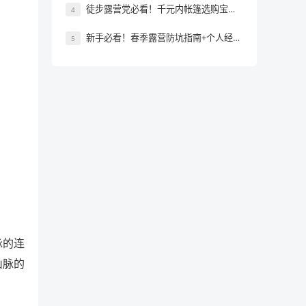
徒步露营党必看！千元内帐篷选购宝典与热门款测评
4
新手必看！春季露营防坑指南+个人经验全总结
5
脉的连
山脉的