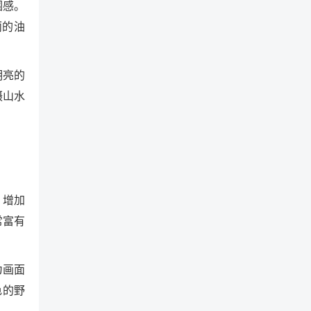
围感。
丽的油
明亮的
摄山水
，增加
常富有
为画面
色的野