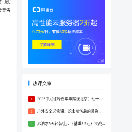
我们能
深情告
热评文章
2025中尼珠峰嘉年华耀现北京：七十年携手，共探巅峰文旅新境
1
户外安全必修课：蛇虫咬伤后的紧急自救与应对策略
2
尼泊尔5天轻装徒步（基重3.5kg）实战装备攻略｜亲历者避坑指南
3