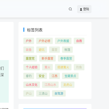
登陆
标签列表
户外
户外必修
户外救援
自救
装备
避坑
露营
帐篷
露营党
新手露营
春季露营
个人经验
篝火
搭建篝火
钓鱼
我们
次深
垂钓
安全
江西
宝藏景点
山水文化
江西山水
龙虎山
庐山
三清山
自驾游