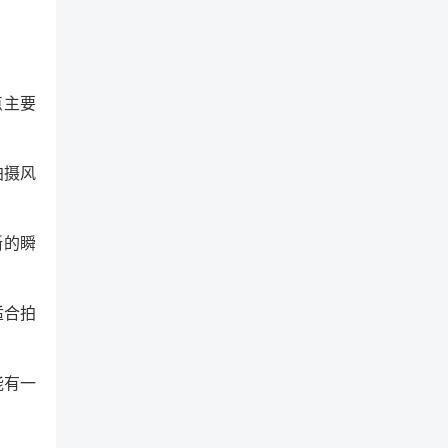
点主要
拍摄风
晰的瞬
适合拍
能有一