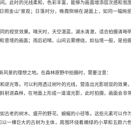
金时间。此时的光线柔和，色彩丰富，能够为画面增添层次感和氛
日照金山”景观；日落时分，晚霞倒映在湖面上，如同一幅绚
来不同的视觉效果。晴天时，天空湛蓝，湖水清澈，适合拍摄清晰
和意境的画面；雨后初晴，山间云雾缭绕，如仙境一般，是拍
新风景的理想之地。在森林原野中拍摄时，需要注意：
射光和逆光等。可以利用透过树叶的光线，营造出光影斑驳的效果
斜射进森林，在地面上形成一道道光影，此时拍摄，画面会非
素，如古老的树木、盛开的野花、蜿蜒的小径等。这些元素可以作
如以一棵巨大的古树为主体，周围环绕着嫩绿的小草和五颜六